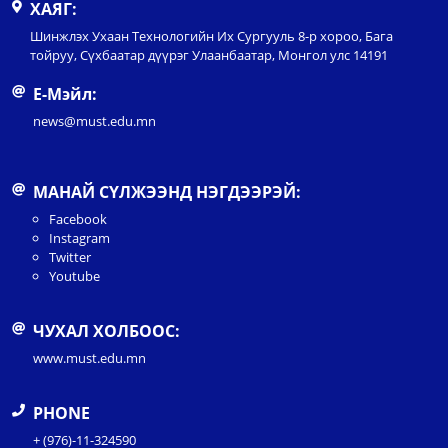
ХАЯГ:
Шинжлэх Ухаан Технологийн Их Сургууль 8-р хороо, Бага
тойруу, Сүхбаатар дүүрэг Улаанбаатар, Монгол улс 14191
Е-Мэйл:
news@must.edu.mn
МАНАЙ СҮЛЖЭЭНД НЭГДЭЭРЭЙ:
Facebook
Instagram
Twitter
Youtube
ЧУХАЛ ХОЛБООС:
www.must.edu.mn
PHONE
+ (976)-11-324590