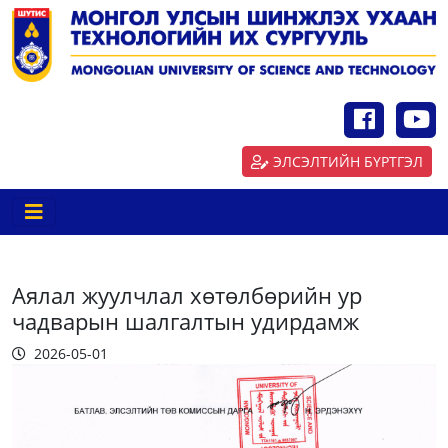
ЭЛСЭЛТИЙН БҮРТГЭЛ
Аялал жуулчлал хөтөлбөрийн ур
чадварын шалгалтын удирдамж
2026-05-01