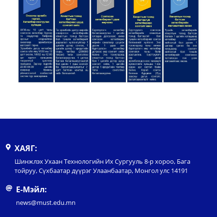
ХАЯГ:
Шинжлэх Ухаан Технологийн Их Сургууль 8-р хороо, Бага
тойруу, Сүхбаатар дүүрэг Улаанбаатар, Монгол улс 14191
Е-Мэйл:
news@must.edu.mn