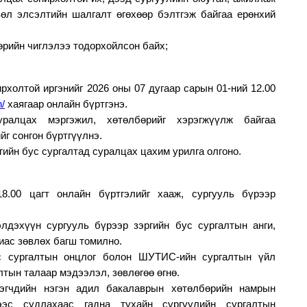
вөл элсэлтийн шалгалт өгөхөөр бэлтгэж байгаа ерөнхий
рийн чиглэлээ тодорхойлсон байх;
рхолтой иргэнийг 2026 оны 07 дугаар сарын 01-ний 12.00
n/
хаягаар онлайн бүртгэнэ.
уралцах мэргэжил, хөтөлбөрийг хэрэгжүүлж байгаа
йг сонгон бүртгүүлнэ.
ийн бус сургалтад суралцах цахим урилга олгоно.
.00 цагт онлайн бүртгэлийг хааж, сургууль бүрээр
элдэхүүн сургууль бүрээр зэргийн бус сургалтын анги,
иас зөвлөх багш томилно.
с сургалтын онцлог болон ШУТИС-ийн сургалтын үйл
лтын талаар мэдээлэл, зөвлөгөө өгнө.
эгчдийн нэгэн адил бакалаврын хөтөлбөрийн намрын
ээс судлахаас гадна тухайн сургуулийн сургалтын