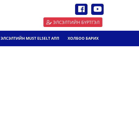
ЭЛСЭЛТИЙН БҮРТГЭЛ
ЭЛСЭЛТИЙН MUST ELSELT АПП
ХОЛБОО БАРИХ