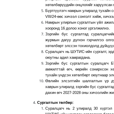
хөтөлбөрүүдийн онцлогийг харуулсан 
Бүртгүүлэгч намрын улиралд тухайн с
VIII/24-өөс хичээл сонголт хийж, хичэ
Намрын улирлын сургалтын үйл ажилл
хооронд 16 долоо хоног үргэлжилнэ.
Зэргийн бус сургалтад суралцагчи
журмын дагуу дүгнэн гэрчилгээ олго
хөтөлбөрт элссэн тохиолдолд дүйцүүл
Суралцагч нь ШУТИС-ийн сургалт, эр
оюутны адил хамрагдана.
Зэргийн бус сургалтын суралцагч Б
амжилттай өгч, өөрийн сонирхсон х
тухайн үндсэн хөтөлбөрт оюутнаар эл
Өвлийн элсэлтийн шалгалтын үр д
хаврын улиралд зэргийн бус сургалт
дахин өгч 2027-2028 оны хичээлийн ж
Сургалтын төлбөр:
Суралцагч нь 2 улиралд 30 хүртэл 