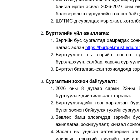
байгаа иргэн эсвэл 2026-2027 оны ө
боловсролын сургуулийн төгсөгч байх;
ШУТИС-д суралцах мэргэжил, хөтөлбө
Бүртгэлийн үйл ажиллагаа:
Зэргийн бус сургалтад хамрагдах сони
цагаас эхлэн
https://burtgel.must.edu.m
Бүртгүүлэгч нь өөрийн сонгон с
бүрэлдэхүүн, салбар, харьяа сургуули
Бүртгэл баталгаажсан тохиолдолд зэрг
Сургалтын зохион байгуулалт:
2026 оны 8 дугаар сарын 23-ны 18
бүртгүүлэгчдийн жагсаалт гаргана.
Бүртгүүлэгчдийн тоог харгалзан бүр
бүлэг зохион байгуулж тухайн сургуул
Зөвлөх багш элсэгчдэд зэргийн бу
ажиллагаа, зохицуулалт, хичээл сонго
Элсэгч нь үндсэн хөтөлбөрийн элс
улирлын ерөнхий суурийн хичээл