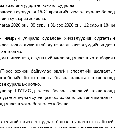
мэргэжлийн удиртгал хичээл судална.
онгосон сургуульд 18-21 кредитийн хичээл судлах бөгөөд
элийн хуваариа зохионо.
агаа 2026 оны 08 сарын 31-ээс 2026 оны 12 сарын 18-ны
йн намрын улиралд судалсан хичээлүүдийг сургалтын
хоос гадна амжилттай дүгнэгдсэн хичээлүүдийг үндсэн
эн тооцно.
дэм шинжилгээ, оюутны үйлчилгээнд үндсэн хөтөлбөрийн
ҮТ-өөс зохион байгуулах өвлийн элсэлтийн шалгалтыг
өтөлбөрийн босго онооны болзол хангасан тохиолдолд
сэн суралцаж болно.
үнгээр ШУТИС-д элсэх болзол хангаагүй тохиолдолд
ад үргэлжлүүлэн суралцаж болох ба элсэлтийн шалгалтыг
илд үндсэн хөтөлбөрт элсэж болно.
кредитийн хичээл судлах бөгөөд сургалтын төлбөрийг