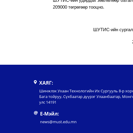
ШУТИС-ийн удирдах зөвлөлөөр баталс
209000 төгрөгөөр тооцно.
ШУТИС-ийн сургалт
ХАЯГ:
Шинжлэх Ухаан Технологийн Их Сургууль 8-р хор
Бага тойруу, Сүхбаатар дүүрэг Улаанбаатар, Монг
улс 14191
Е-Мэйл:
news@must.edu.mn