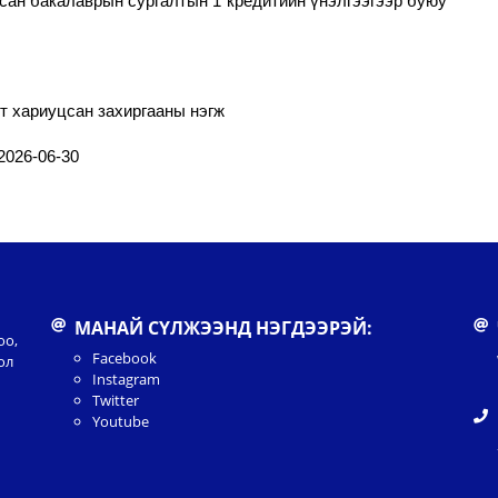
ан бакалаврын сургалтын 1 кредитийн үнэлгээгээр
буюу
 хариуцсан захиргааны нэгж
2026-06-30
МАНАЙ СҮЛЖЭЭНД НЭГДЭЭРЭЙ:
оо,
Facebook
ол
Instagram
Twitter
Youtube