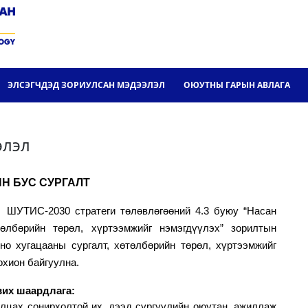
ЭЛСЭГЧДЭД ЗОРИУЛСАН МЭДЭЭЛЭЛ
ОЮУТНЫ ГАРЫН АВЛАГА
элэл
Н БУС СУРГАЛТ
, ШУТИС-2030 стратеги төлөвлөгөөний 4.3 буюу “Насан
өлбөрийн төрөл, хүртээмжийг нэмэгдүүлэх” зорилтын
но хугацааны сургалт, хөтөлбөрийн төрөл, хүртээмжийг
охион байгуулна.
вих шаардлага:
лцах сонирхолтой их, дээд сургуулийн оюутан, ажиллаж