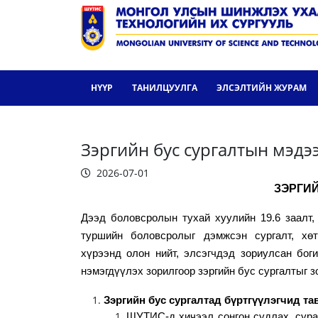
НҮҮР
ТАНИЛЦУУЛГА
ЭЛСЭЛТИЙН ЖУРАМ
Зэргийн бус сургалтын мэдэ
2026-07-01
ЗЭРГИЙ
Дээд боловсролын тухай хуулийн 19.6 заалт
туршийн боловсролыг дэмжсэн сургалт, хөт
хүрээнд олон нийт, элсэгчдэд зориулсан боги
нэмэгдүүлэх зорилгоор зэргийн бус сургалтыг з
Зэргийн бус сургалтад бүртгүүлэгчид та
ШУТИС-д хичээл сонгон судлах, сура