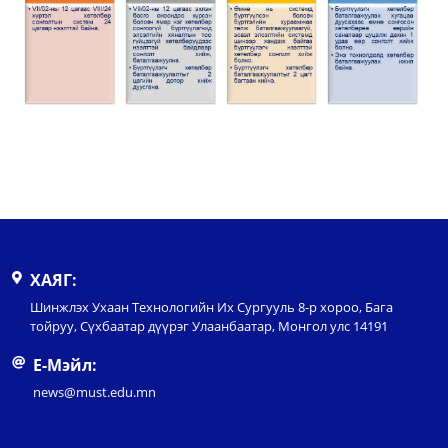
ХАЯГ:
Шинжлэх Ухаан Технологийн Их Сургууль 8-р хороо, Бага
тойруу, Сүхбаатар дүүрэг Улаанбаатар, Монгол улс 14191
Е-Мэйл:
news@must.edu.mn